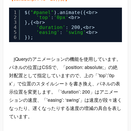
1
$(
"#panel"
).animate({<br>
2
'top'
:
'0px'
<br>
3
},{<br>
4
'duration'
: 200,<br>
5
'easing'
: 
'swing'
<br>
6
});
jQueryのアニメーションの機能を使用しています。
パネルの位置はCSSで、「position: absolute;」の絶
対配置として指定していますので、上の「’top’:’0p
x’」で位置のスタイルシートを書き換え、パネルの表
示位置を変更します。「’duration’: 200」はアニメー
ションの速度、「’easing’: ‘swing’」は速度が段々速く
なったり、遅くなったりする速度の増減の具合を表し
ています。