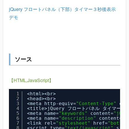
jQuery フロートパネル（下部）タイマー３秒後表示
デモ
ソース
【HTML,JavaScript】
1
<html><br>
2
<head><br>
3
<meta http-equiv=
"Content-Type"
con
4
<title>jQuery フロートパネル タイマー</ti
5
<meta name=
"keywords"
content=
"jQu
6
<meta name=
"description"
content=
"
7
<link rel=
"stylesheet"
href=
"bottom
8
<script type=
"text/javascript"
src=