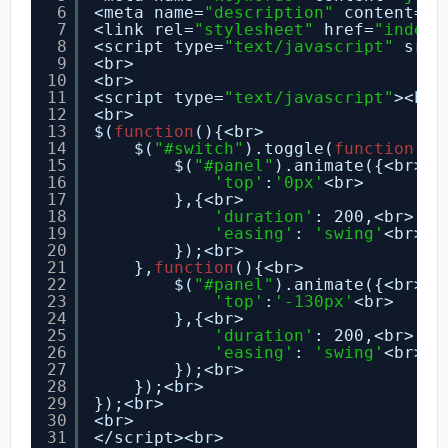
6
<meta name=
"description"
content=
"
7
<link rel=
"stylesheet"
href=
"index.
8
<script type=
"text/javascript"
src=
9
<br>
10
<br>
11
<script type=
"text/javascript"
><br>
12
<br>
13
$(
function
(){<br>
14
$(
"#switch"
).toggle(
function
(){
15
$(
"#panel"
).animate({<br>
16
'top'
:
'0px'
<br>
17
},{<br>
18
'duration'
: 200,<br>
19
'easing'
: 
'swing'
<br>
20
});<br>
21
},
function
(){<br>
22
$(
"#panel"
).animate({<br>
23
'top'
:
'-130px'
<br>
24
},{<br>
25
'duration'
: 200,<br>
26
'easing'
: 
'swing'
<br>
27
});<br>
28
});<br>
29
});<br>
30
<br>
31
</script><br>