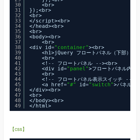
30
<br>
31
});<br>
32
<br>
33
</script><br>
34
</head><br>
35
<br>
36
<body><br>
37
<br>
38
<div id=
"container"
><br>
39
<h1>jQuery フロートパネル（下部）</h
40
<br>
41
<!-- フロートパネル --><br>
42
<div id=
"panel"
>フロートパネル内容</
43
<br>
44
<!-- フロートパネル表示スイッチ --><b
45
<a href=
"#"
id=
"switch"
>パネルON／
46
</div><br>
47
<br>
48
</body><br>
49
</html>
【css】