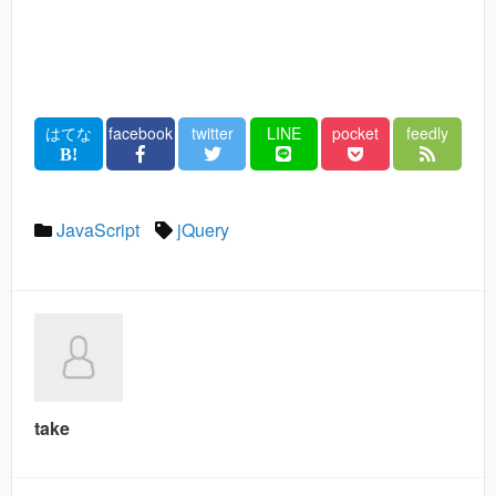
はてな
facebook
twitter
LINE
pocket
feedly
JavaScript
jQuery
take