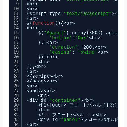
9
<br>
10
<br>
11
<script type=
"text/javascript"
><br>
12
<br>
13
$(
function
(){<br>
14
<br>
15
$(
"#panel"
).delay(3000).animate
16
'bottom'
:
'0px'
<br>
17
},{<br>
18
'duration'
: 200,<br>
19
'easing'
: 
'swing'
<br>
20
});<br>
21
<br>
22
});<br>
23
<br>
24
</script><br>
25
</head><br>
26
<br>
27
<body><br>
28
<br>
29
<div id=
"container"
><br>
30
<h1>jQuery フロートパネル（下部）タイ
31
<br>
32
<!-- フロートパネル --><br>
33
<div id=
"panel"
>フロートパネル内容</
34
<br>