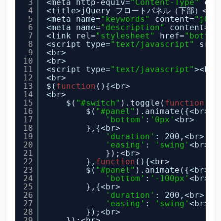
3
<meta http-equiv=
"Content-Type"
con
4
<title>jQuery フロートパネル（下部）</tit
5
<meta name=
"keywords"
content=
"jQu
6
<meta name=
"description"
content=
"
7
<link rel=
"stylesheet"
href=
"bottom
8
<script type=
"text/javascript"
src=
9
<br>
10
<br>
11
<script type=
"text/javascript"
><br>
12
<br>
13
$(
function
(){<br>
14
<br>
15
$(
"#switch"
).toggle(
function
(){
16
$(
"#panel"
).animate({<br>
17
'bottom'
:
'0px'
<br>
18
},{<br>
19
'duration'
: 200,<br>
20
'easing'
: 
'swing'
<br>
21
});<br>
22
},
function
(){<br>
23
$(
"#panel"
).animate({<br>
24
'bottom'
:
'-100px'
<br>
25
},{<br>
26
'duration'
: 200,<br>
27
'easing'
: 
'swing'
<br>
28
});<br>
29
});<br>