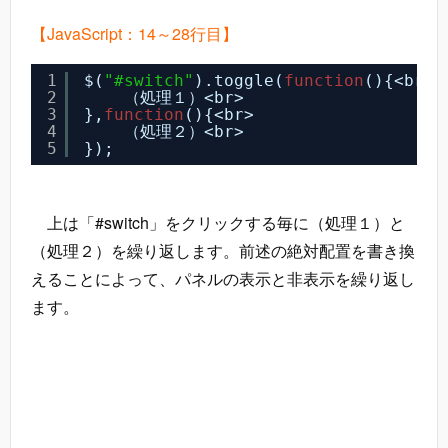
【JavaScript：14～28行目】
1
$(
"#switch"
).toggle(
function
(){<br>
2
（処理１）<br>
3
},
function
(){<br>
4
（処理２）<br>
5
});
上は「#switch」をクリックする毎に（処理１）と
（処理２）を繰り返します。前述の絶対配置を書き換
えることによって、パネルの表示と非表示を繰り返し
ます。