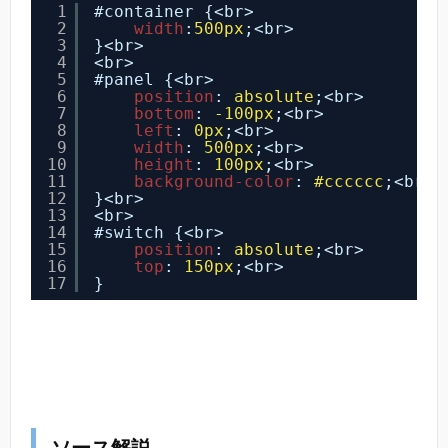
1
#container {<br>
2
width
:
500px
;<br>
3
}<br>
4
<br>
5
#panel {<br>
6
position
: 
absolute
;<br>
7
bottom
: 
-100px
;<br>
8
left
: 
0px
;<br>
9
width
: 
500px
;<br>
10
height
: 
100px
;<br>
11
background-color
: 
#cccccc
;<br>
12
}<br>
13
<br>
14
#switch {<br>
15
position
: 
absolute
;<br>
16
top
: 
150px
;<br>
17
}
ソース解説