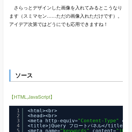
さらっとデザインした画像を入れてみるとこうなり
ます（スミマセン……ただの画像入れただけです）。
アイデア次第ではどうにでも応用できますね！
ソース
【HTML,JavaScript】
1
<html><br>
2
<head><br>
3
<meta http-equiv=
"Content-Type"
con
4
<title>jQuery フロートパネル</title><b
5
<meta name=
"keywords"
content=
"jQu