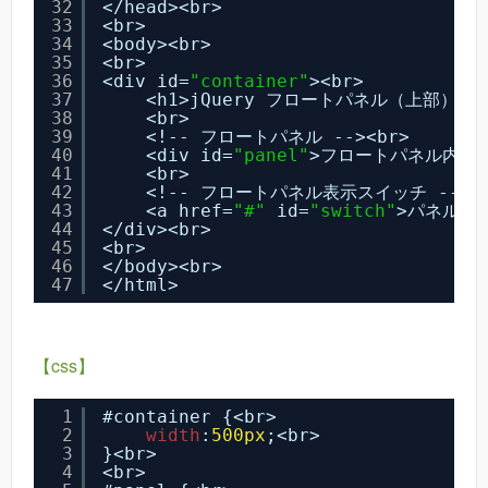
32
</head><br>
33
<br>
34
<body><br>
35
<br>
36
<div id=
"container"
><br>
37
<h1>jQuery フロートパネル（上部）</h
38
<br>
39
<!-- フロートパネル --><br>
40
<div id=
"panel"
>フロートパネル内容</
41
<br>
42
<!-- フロートパネル表示スイッチ --><b
43
<a href=
"#"
id=
"switch"
>パネルON／
44
</div><br>
45
<br>
46
</body><br>
47
</html>
【css】
1
#container {<br>
2
width
:
500px
;<br>
3
}<br>
4
<br>