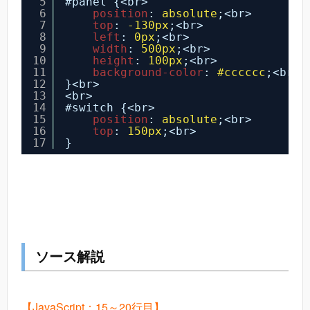
5
#panel {<br>
6
position
: 
absolute
;<br>
7
top
: 
-130px
;<br>
8
left
: 
0px
;<br>
9
width
: 
500px
;<br>
10
height
: 
100px
;<br>
11
background-color
: 
#cccccc
;<br>
12
}<br>
13
<br>
14
#switch {<br>
15
position
: 
absolute
;<br>
16
top
: 
150px
;<br>
17
}
ソース解説
【JavaScript：15～20行目】