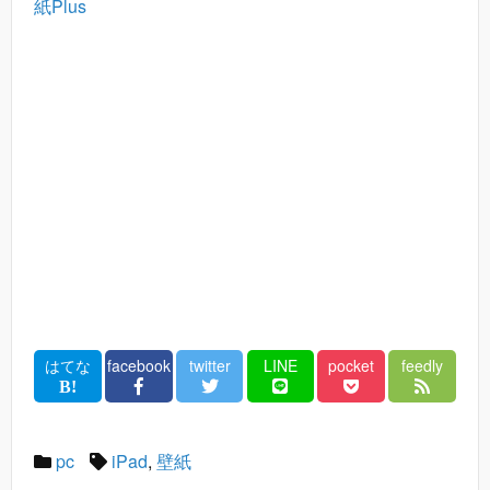
紙Plus
はてな
facebook
twitter
LINE
pocket
feedly
pc
iPad
,
壁紙