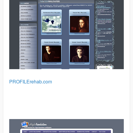
PROFILErehab.com