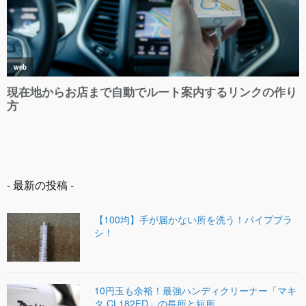
- 最新の投稿 -
【100均】手が届かない所を洗う！パイプブラ
シ！
10円玉も余裕！最強ハンディクリーナー「マキ
タ CL182FD」の長所と短所