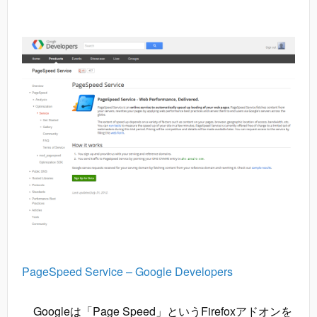
PageSpeed Service – Google Developers
Googleは「Page Speed」というFirefoxアドオンを