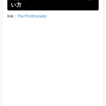
い方
link：
The Printliminator