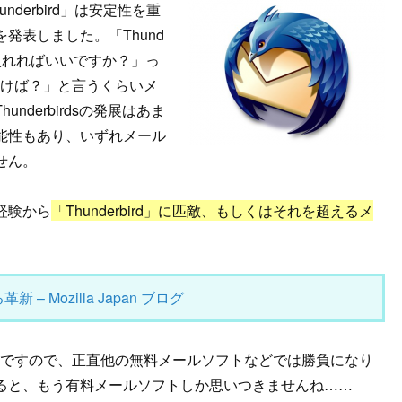
nderbird」は安定性を重
発表しました。「Thund
何入れればいいですか？」っ
入れとけば？」と言うくらいメ
derbirdsの発展はあま
能性もあり、いずれメール
せん。
経験から
「Thunderbird」に匹敵、もしくはそれを超えるメ
 – Mozilla Japan ブログ
rd」ですので、正直他の無料メールソフトなどでは勝負になり
ると、もう有料メールソフトしか思いつきませんね……