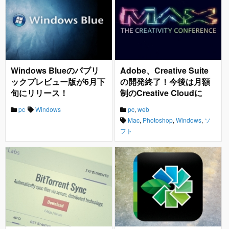
Windows Blueのパブリ
Adobe、Creative Suite
ックプレビュー版が6月下
の開発終了！今後は月額
旬にリリース！
制のCreative Cloudに
pc
Windows
pc
,
web
Mac
,
Photoshop
,
Windows
,
ソ
フト