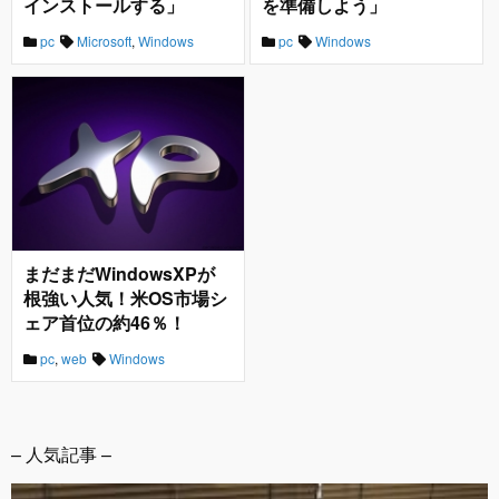
インストールする」
を準備しよう」
pc
Microsoft
,
Windows
pc
Windows
まだまだWindowsXPが
根強い人気！米OS市場シ
ェア首位の約46％！
pc
,
web
Windows
– 人気記事 –