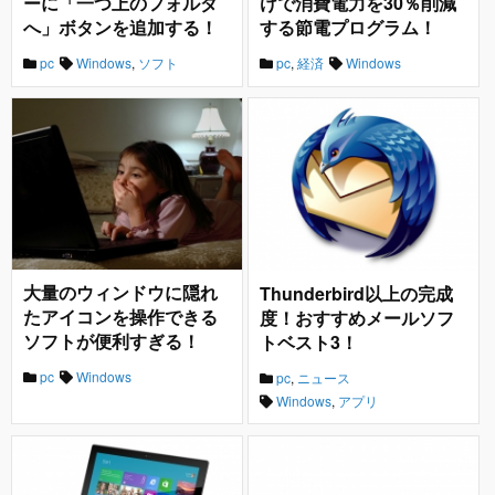
ーに「一つ上のフォルダ
けで消費電力を30％削減
へ」ボタンを追加する！
する節電プログラム！
pc
Windows
,
ソフト
pc
,
経済
Windows
大量のウィンドウに隠れ
Thunderbird以上の完成
たアイコンを操作できる
度！おすすめメールソフ
ソフトが便利すぎる！
トベスト3！
pc
Windows
pc
,
ニュース
Windows
,
アプリ