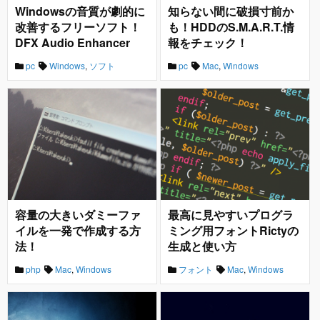
Windowsの音質が劇的に
知らない間に破損寸前か
改善するフリーソフト！
も！HDDのS.M.A.R.T.情
DFX Audio Enhancer
報をチェック！
pc
Windows
,
ソフト
pc
Mac
,
Windows
容量の大きいダミーファ
最高に見やすいプログラ
イルを一発で作成する方
ミング用フォントRictyの
法！
生成と使い方
php
Mac
,
Windows
フォント
Mac
,
Windows