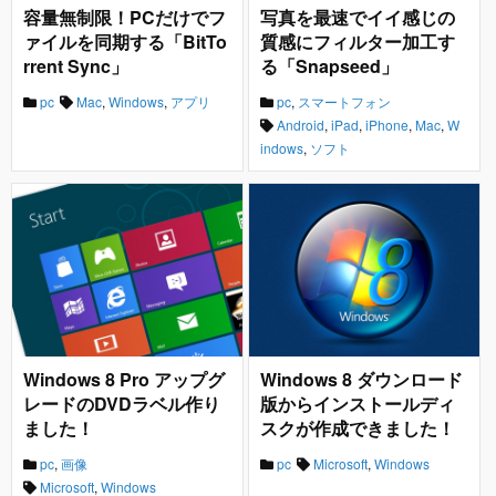
容量無制限！PCだけでフ
写真を最速でイイ感じの
ァイルを同期する「BitTo
質感にフィルター加工す
rrent Sync」
る「Snapseed」
pc
Mac
,
Windows
,
アプリ
pc
,
スマートフォン
Android
,
iPad
,
iPhone
,
Mac
,
W
indows
,
ソフト
Windows 8 Pro アップグ
Windows 8 ダウンロード
レードのDVDラベル作り
版からインストールディ
ました！
スクが作成できました！
pc
,
画像
pc
Microsoft
,
Windows
Microsoft
,
Windows