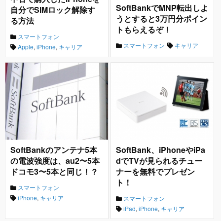
SoftBankでMNP転出しよ
自分でSIMロック解除す
うとすると3万円分ポイン
る方法
トもらえるぞ！
スマートフォン
スマートフォン
キャリア
Apple
,
iPhone
,
キャリア
SoftBankのアンテナ5本
SoftBank、iPhoneやiPa
の電波強度は、au2〜5本
dでTVが見られるチュー
ドコモ3〜5本と同じ！？
ナーを無料でプレゼン
ト！
スマートフォン
iPhone
,
キャリア
スマートフォン
iPad
,
iPhone
,
キャリア