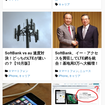
キャリア
SoftBank vs au 速度対
SoftBank、イー・アクセ
決！どっちのLTEが速い
スを買収してLTE網を統
の？【10月版】
合！基地局3万へ大幅増！
スマートフォン
スマートフォン
,
ニュース
iPhone
,
キャリア
iPhone
,
キャリア