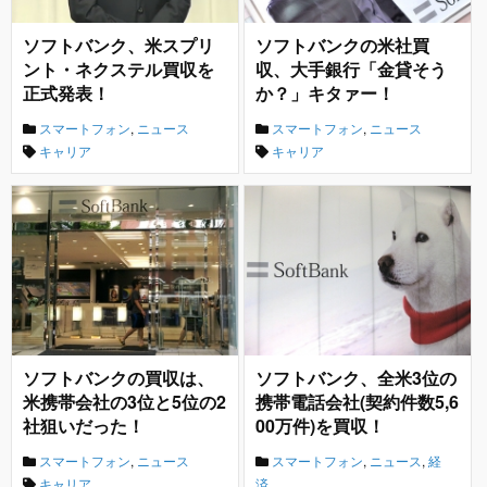
ソフトバンク、米スプリ
ソフトバンクの米社買
ント・ネクステル買収を
収、大手銀行「金貸そう
正式発表！
か？」キタァー！
スマートフォン
,
ニュース
スマートフォン
,
ニュース
キャリア
キャリア
ソフトバンクの買収は、
ソフトバンク、全米3位の
米携帯会社の3位と5位の2
携帯電話会社(契約件数5,6
社狙いだった！
00万件)を買収！
スマートフォン
,
ニュース
スマートフォン
,
ニュース
,
経
キャリア
済