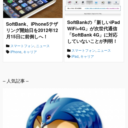
SoftBankの「新しいiPad
SoftBank、iPhone5テザ
WiFi+4G」が次世代通信
リング開始日を2012年12
「SoftBank 4G」に対応
月15日に前倒しへ！
していないことが判明！
スマートフォン
,
ニュース
スマートフォン
,
ニュース
iPhone
,
キャリア
iPad
,
キャリア
– 人気記事 –