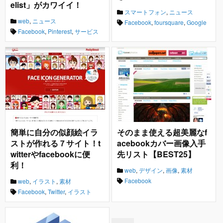
elist」がカワイイ！
スマートフォン
,
ニュース
web
,
ニュース
Facebook
,
foursquare
,
Google
Facebook
,
Pinterest
,
サービス
簡単に自分の似顔絵イラ
そのまま使える超美麗なf
ストが作れる７サイト！t
acebookカバー画像入手
witterやfacebookに便
先リスト【BEST25】
利！
web
,
デザイン
,
画像
,
素材
Facebook
web
,
イラスト
,
素材
Facebook
,
Twitter
,
イラスト