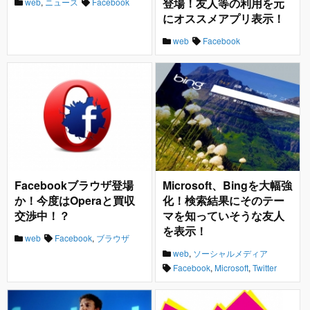
登場！友人等の利用を元
web
,
ニュース
Facebook
にオススメアプリ表示！
web
Facebook
Facebookブラウザ登場
Microsoft、Bingを大幅強
か！今度はOperaと買収
化！検索結果にそのテー
交渉中！？
マを知っていそうな友人
を表示！
web
Facebook
,
ブラウザ
web
,
ソーシャルメディア
Facebook
,
Microsoft
,
Twitter