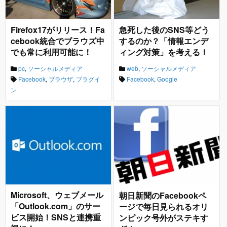
Firefox17がリリース！Fa
急死した後のSNS等どう
cebook統合でブラウズ中
するのか？「情報エンデ
でも常に利用可能に！
ィング対策」を考える！
pc
,
ソーシャルメディア
web
,
ソーシャルメディア
Facebook
,
ブラウザ
,
プラグイ
Facebook
,
Google
ン
Microsoft、ウェブメール
朝日新聞のFacebookペ
「Outlook.com」のサー
ージで毎日見られるオリ
ビス開始！SNSと連携重
ンピック号外がステキす